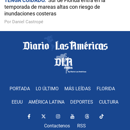
TENGA CUIDADO
Sur de Florida entra en la
temporada de mareas altas con riesgo de
inundaciones costeras
Por Daniel Castropé
PORTADA
LO ÚLTIMO
MÁS LEÍDAS
FLORIDA
EEUU
AMÉRICA LATINA
DEPORTES
CULTURA
Contactenos
RSS