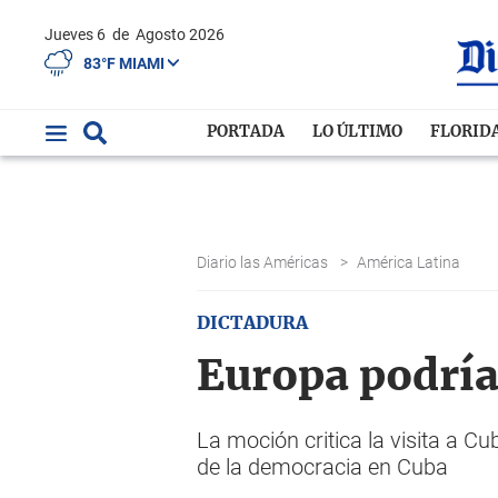
Jueves 6
de
Agosto 2026
83°F MIAMI
PORTADA
LO ÚLTIMO
FLORID
Diario las Américas
>
América Latina
DICTADURA
Europa podría
La moción critica la visita a Cu
de la democracia en Cuba