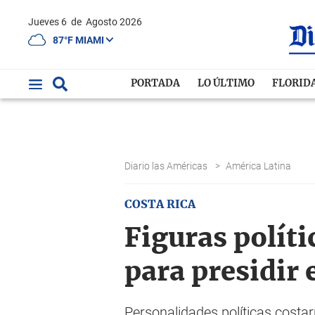
Jueves 6
de
Agosto 2026
87°F MIAMI
PORTADA
LO ÚLTIMO
FLORID
Diario las Américas
>
América Latina
COSTA RICA
Figuras polít
para presidir 
Personalidades políticas costa