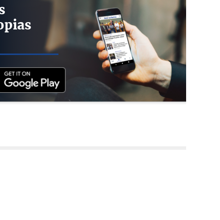
s
opias