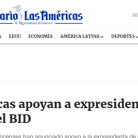
SI
A
EEUU
ECONOMÍA
AMÉRICA LATINA
DEPORTES
icas apoyan a expresiden
el BID
rricenses han anunciado apoyo a la expresidenta de C