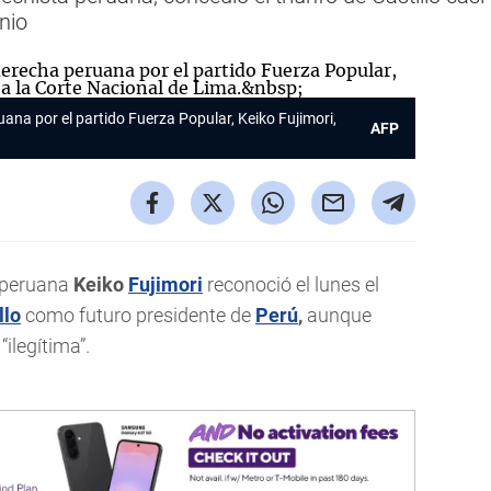
unio
ana por el partido Fuerza Popular, Keiko Fujimori,
AFP
 peruana
Keiko
Fujimori
reconoció el lunes el
llo
como futuro presidente de
Perú
,
aunque
ilegítima”.