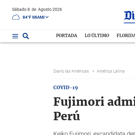
Sábado 8
de
Agosto 2026
84°F MIAMI
PORTADA
LO ÚLTIMO
FLORID
Diario las Américas
>
América Latina
COVID-19
Fujimori admit
Perú
Keiko Fujimori, excandidata der