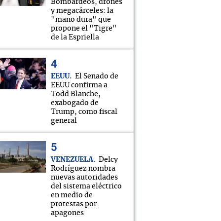
Bombardeos, drones
y megacárceles: la
"mano dura" que
propone el "Tigre"
de la Espriella
EEUU
El Senado de
EEUU confirma a
Todd Blanche,
exabogado de
Trump, como fiscal
general
VENEZUELA
Delcy
Rodríguez nombra
nuevas autoridades
del sistema eléctrico
en medio de
protestas por
apagones