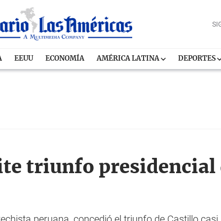
SI
A
EEUU
ECONOMÍA
AMÉRICA LATINA
DEPORTES
e triunfo presidencial 
echista peruana, concedió el triunfo de Castillo ca