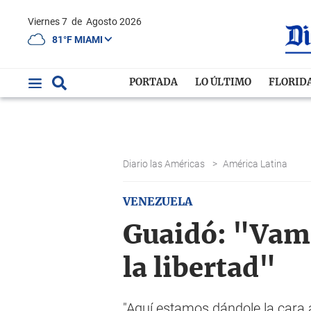
Viernes 7
de
Agosto 2026
81°F MIAMI
PORTADA
LO ÚLTIMO
FLORID
Diario las Américas
>
América Latina
VENEZUELA
Guaidó: "Vamo
la libertad"
"Aquí estamos dándole la cara a