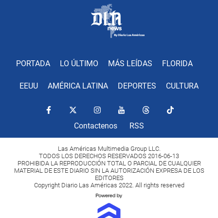
PORTADA
LO ÚLTIMO
MÁS LEÍDAS
FLORIDA
EEUU
AMÉRICA LATINA
DEPORTES
CULTURA
Contactenos
RSS
Las Américas Multimedia Group LLC.
TODOS LOS DERECHOS RESERVADOS 2016-06-13
PROHIBIDA LA REPRODUCCIÓN TOTAL O PARCIAL DE CUALQUIER
MATERIAL DE ESTE DIARIO SIN LA AUTORIZACIÓN EXPRESA DE LOS
EDITORES
Copyright Diario Las Américas 2022. All rights reserved