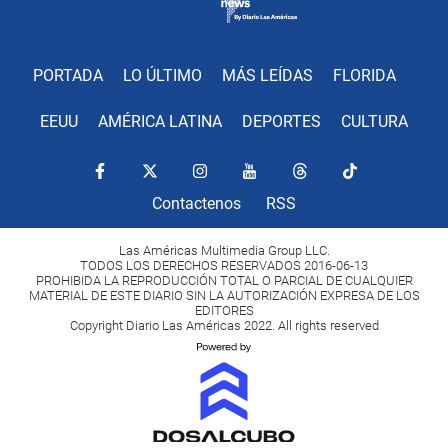
PORTADA
LO ÚLTIMO
MÁS LEÍDAS
FLORIDA
EEUU
AMÉRICA LATINA
DEPORTES
CULTURA
Contactenos
RSS
Las Américas Multimedia Group LLC.
TODOS LOS DERECHOS RESERVADOS 2016-06-13
PROHIBIDA LA REPRODUCCIÓN TOTAL O PARCIAL DE CUALQUIER
MATERIAL DE ESTE DIARIO SIN LA AUTORIZACIÓN EXPRESA DE LOS
EDITORES
Copyright Diario Las Américas 2022. All rights reserved