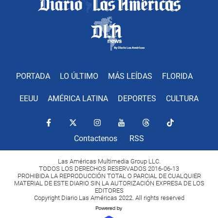
PORTADA
LO ÚLTIMO
MÁS LEÍDAS
FLORIDA
EEUU
AMÉRICA LATINA
DEPORTES
CULTURA
Contactenos
RSS
Las Américas Multimedia Group LLC.
TODOS LOS DERECHOS RESERVADOS 2016-06-13
PROHIBIDA LA REPRODUCCIÓN TOTAL O PARCIAL DE CUALQUIER
MATERIAL DE ESTE DIARIO SIN LA AUTORIZACIÓN EXPRESA DE LOS
EDITORES
Copyright Diario Las Américas 2022. All rights reserved