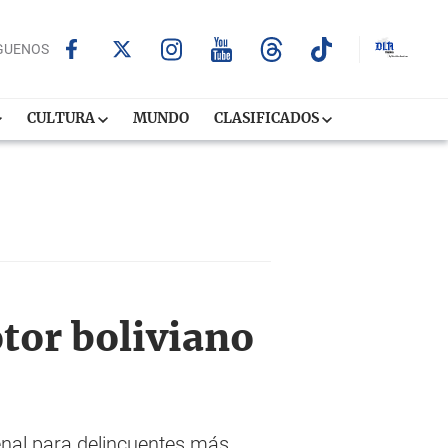
GUENOS
CULTURA
MUNDO
CLASIFICADOS
otor boliviano
enal para delincuentes más