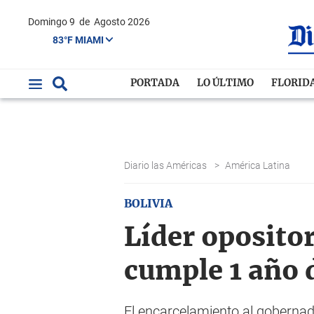
Domingo 9
de
Agosto 2026
83°F MIAMI
PORTADA
LO ÚLTIMO
FLORID
Diario las Américas
>
América Latina
BOLIVIA
Líder opositor
cumple 1 año 
El encarcelamiento al gobernad