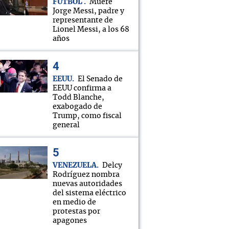
FÚTBOL
Muere
Jorge Messi, padre y
representante de
Lionel Messi, a los 68
años
EEUU
El Senado de
EEUU confirma a
Todd Blanche,
exabogado de
Trump, como fiscal
general
VENEZUELA
Delcy
Rodríguez nombra
nuevas autoridades
del sistema eléctrico
en medio de
protestas por
apagones