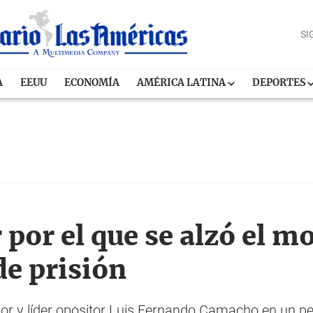
SI
A
EEUU
ECONOMÍA
AMÉRICA LATINA
DEPORTES
 por el que se alzó el m
de prisión
or y líder opositor Luis Fernando Camacho en un p