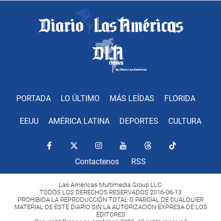
PORTADA
LO ÚLTIMO
MÁS LEÍDAS
FLORIDA
EEUU
AMÉRICA LATINA
DEPORTES
CULTURA
Contactenos
RSS
Las Américas Multimedia Group LLC.
TODOS LOS DERECHOS RESERVADOS 2016-06-13
PROHIBIDA LA REPRODUCCIÓN TOTAL O PARCIAL DE CUALQUIER
MATERIAL DE ESTE DIARIO SIN LA AUTORIZACIÓN EXPRESA DE LOS
EDITORES