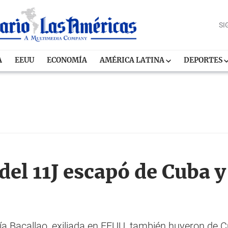
SI
A
EEUU
ECONOMÍA
AMÉRICA LATINA
DEPORTES
el 11J escapó de Cuba y
ía Bacallao, exiliada en EEUU, también huyeron de 