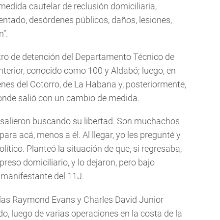
dida cautelar de reclusión domiciliaria,
tentado, desórdenes públicos, daños, lesiones,
n”.
ntro de detención del Departamento Técnico de
Interior, conocido como 100 y Aldabó; luego, en
enes del Cotorro, de La Habana y, posteriormente,
onde salió con un cambio de medida.
 salieron buscando su libertad. Son muchachos
para acá, menos a él. Al llegar, yo les pregunté y
lítico. Planteó la situación de que, si regresaba,
reso domiciliario, y lo dejaron, pero bajo
l manifestante del 11J.
vías Raymond Evans y Charles David Junior
o, luego de varias operaciones en la costa de la