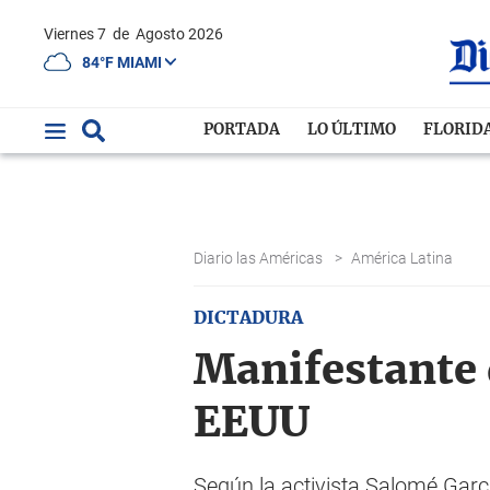
Viernes 7
de
Agosto 2026
84°F MIAMI
PORTADA
LO ÚLTIMO
FLORID
Diario las Américas
>
América Latina
DICTADURA
Manifestante d
EEUU
Según la activista Salomé Garc