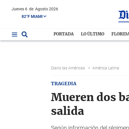
Jueves 6
de
Agosto 2026
82°F MIAMI
PORTADA
LO ÚLTIMO
FLORID
Diario las Américas
>
América Latina
TRAGEDIA
Mueren dos ba
salida
Según información del régimen