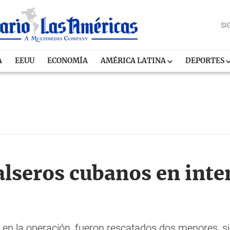
SI
A
EEUU
ECONOMÍA
AMÉRICA LATINA
DEPORTES
lseros cubanos en inten
 en la operación, fueron rescatados dos menores, s