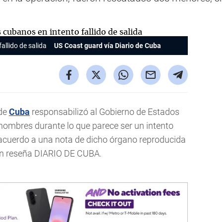
allido de salida
US Coast guard vía Diario de Cuba
 de
Cuba
responsabilizó al Gobierno de Estados
 hombres durante lo que parece ser un intento
de acuerdo a una nota de dicho órgano reproducida
gún reseña DIARIO DE CUBA.