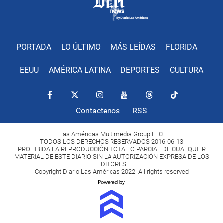
PORTADA
LO ÚLTIMO
MÁS LEÍDAS
FLORIDA
EEUU
AMÉRICA LATINA
DEPORTES
CULTURA
Contactenos
RSS
Las Américas Multimedia Group LLC.
TODOS LOS DERECHOS RESERVADOS 2016-06-13
PROHIBIDA LA REPRODUCCIÓN TOTAL O PARCIAL DE CUALQUIER
MATERIAL DE ESTE DIARIO SIN LA AUTORIZACIÓN EXPRESA DE LOS
EDITORES
Copyright Diario Las Américas 2022. All rights reserved