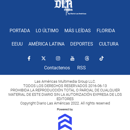
PORTADA
LO ÚLTIMO
MÁS LEÍDAS
FLORIDA
EEUU
AMÉRICA LATINA
DEPORTES
CULTURA
Contactenos
RSS
Las Américas Multimedia Group LLC.
TODOS LOS DERECHOS RESERVADOS 2016-06-13
PROHIBIDA LA REPRODUCCIÓN TOTAL O PARCIAL DE CUALQUIER
MATERIAL DE ESTE DIARIO SIN LA AUTORIZACIÓN EXPRESA DE LOS
EDITORES
Copyright Diario Las Américas 2022. All rights reserved