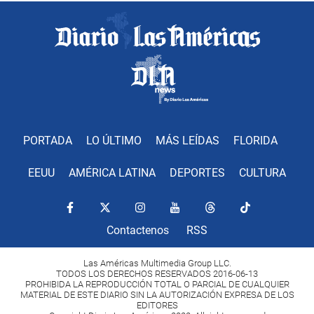
PORTADA
LO ÚLTIMO
MÁS LEÍDAS
FLORIDA
EEUU
AMÉRICA LATINA
DEPORTES
CULTURA
Contactenos
RSS
Las Américas Multimedia Group LLC.
TODOS LOS DERECHOS RESERVADOS 2016-06-13
PROHIBIDA LA REPRODUCCIÓN TOTAL O PARCIAL DE CUALQUIER
MATERIAL DE ESTE DIARIO SIN LA AUTORIZACIÓN EXPRESA DE LOS
EDITORES