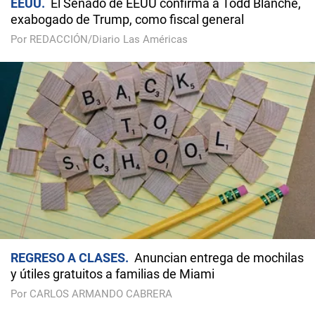
EEUU
El Senado de EEUU confirma a Todd Blanche,
exabogado de Trump, como fiscal general
Por REDACCIÓN/Diario Las Américas
REGRESO A CLASES
Anuncian entrega de mochilas
y útiles gratuitos a familias de Miami
Por CARLOS ARMANDO CABRERA