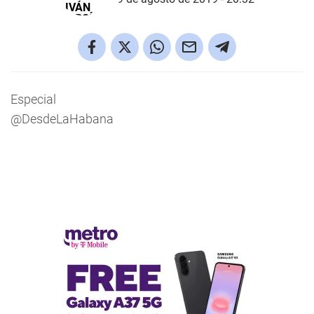
Especial
@DesdeLaHabana