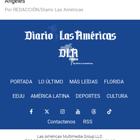
Ángeles
Por REDACCIÓN/Diario Las Américas
PORTADA
LO ÚLTIMO
MÁS LEÍDAS
FLORIDA
EEUU
AMÉRICA LATINA
DEPORTES
CULTURA
Contactenos
RSS
Las Américas Multimedia Group LLC.