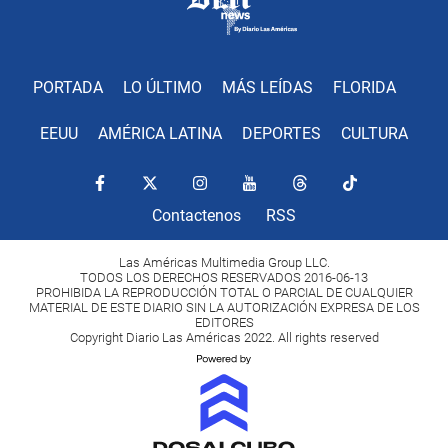
PORTADA
LO ÚLTIMO
MÁS LEÍDAS
FLORIDA
EEUU
AMÉRICA LATINA
DEPORTES
CULTURA
Contactenos
RSS
Las Américas Multimedia Group LLC.
TODOS LOS DERECHOS RESERVADOS 2016-06-13
PROHIBIDA LA REPRODUCCIÓN TOTAL O PARCIAL DE CUALQUIER
MATERIAL DE ESTE DIARIO SIN LA AUTORIZACIÓN EXPRESA DE LOS
EDITORES
Copyright Diario Las Américas 2022. All rights reserved