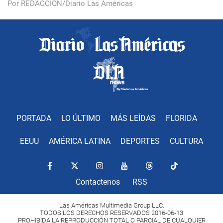
Por REDACCIÓN/Diario Las Américas
PORTADA
LO ÚLTIMO
MÁS LEÍDAS
FLORIDA
EEUU
AMÉRICA LATINA
DEPORTES
CULTURA
Contactenos
RSS
Las Américas Multimedia Group LLC.
TODOS LOS DERECHOS RESERVADOS 2016-06-13
PROHIBIDA LA REPRODUCCIÓN TOTAL O PARCIAL DE CUALQUIER