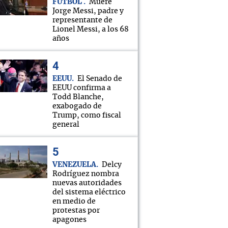
FÚTBOL
Muere
Jorge Messi, padre y
representante de
Lionel Messi, a los 68
años
EEUU
El Senado de
EEUU confirma a
Todd Blanche,
exabogado de
Trump, como fiscal
general
VENEZUELA
Delcy
Rodríguez nombra
nuevas autoridades
del sistema eléctrico
en medio de
protestas por
apagones