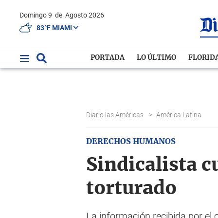
Domingo 9
de
Agosto 2026
83°F MIAMI
PORTADA
LO ÚLTIMO
FLORID
Diario las Américas
>
América Latina
DERECHOS HUMANOS
Sindicalista 
torturado
La información recibida por el