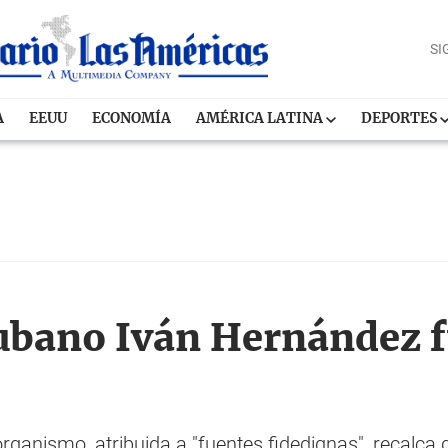
SI
A
EEUU
ECONOMÍA
AMÉRICA LATINA
DEPORTES
cubano Iván Hernández f
 organismo, atribuida a "fuentes fidedignas", recalc