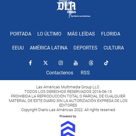
PORTADA
LO ÚLTIMO
MÁS LEÍDAS
FLORIDA
EEUU
AMÉRICA LATINA
DEPORTES
CULTURA
Contactenos
RSS
Las Américas Multimedia Group LLC.
TODOS LOS DERECHOS RESERVADOS 2016-06-13
PROHIBIDA LA REPRODUCCIÓN TOTAL O PARCIAL DE CUALQUIER
MATERIAL DE ESTE DIARIO SIN LA AUTORIZACIÓN EXPRESA DE LOS
EDITORES
Copyright Diario Las Américas 2022. All rights reserved