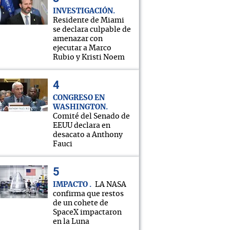
INVESTIGACIÓN
Residente de Miami
se declara culpable de
amenazar con
ejecutar a Marco
Rubio y Kristi Noem
CONGRESO EN
WASHINGTON
Comité del Senado de
EEUU declara en
desacato a Anthony
Fauci
IMPACTO
LA NASA
confirma que restos
de un cohete de
SpaceX impactaron
en la Luna