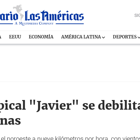
SI
A
EEUU
ECONOMÍA
AMÉRICA LATINA
DEPORTES
cal "Javier" se debilit
anas
el noroeste a nueve kilómetros por hora, con vien