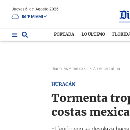
Jueves 6
de
Agosto 2026
86°F MIAMI
PORTADA
LO ÚLTIMO
FLORID
Diario las Américas
>
América Latina
HURACÁN
Tormenta tropi
costas mexic
El fenómeno se desplaza hacia 