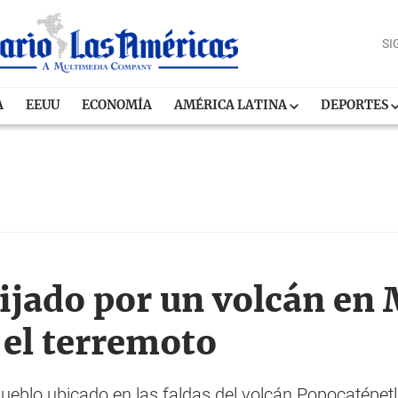
SI
A
EEUU
ECONOMÍA
AMÉRICA LATINA
DEPORTES
ijado por un volcán en 
 el terremoto
eblo ubicado en las faldas del volcán Popocatépetl,