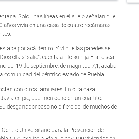
ventana. Solo unas líneas en el suelo señalan que
0 años vivía en una casa de cuatro recámaras
ntes.
staba por acá dentro. Y vi que las paredes se
ios ella sí salió", cuenta a Efe su hija Francisca
smo del 19 de septiembre, de magnitud 7,1, acabó
sa comunidad del céntrico estado de Puebla.
ctan con otros familiares. En otra casa
odavía en pie, duermen ocho en un cuartito.
u desgarrador caso no difiere del de muchos de
 Centro Universitario para la Prevención de
bla (UP), explica a Efe que hay 100 viviendas en