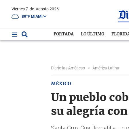
Viernes 7
de
Agosto 2026
89°F MIAMI
PORTADA
LO ÚLTIMO
FLORID
Diario las Américas
>
América Latina
MÉXICO
Un pueblo cob
su alegría con
Santa Cruz Cuautomatitla, un pu