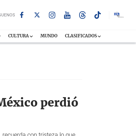
GUENOS
CULTURA
MUNDO
CLASIFICADOS
México perdió
 recuerda con tristeza lo que