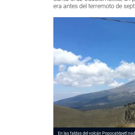
era antes del terremoto de sept
En las faldas del volcán Popocatépetl na