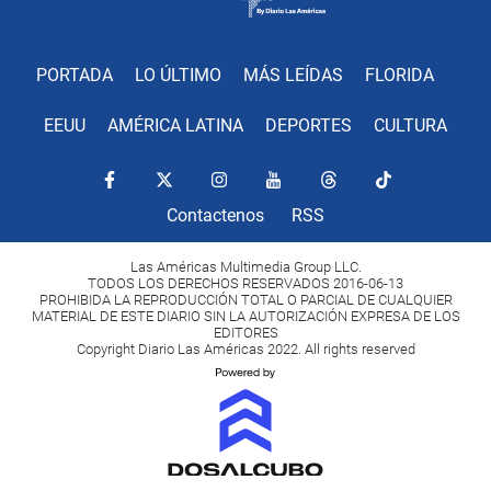
PORTADA
LO ÚLTIMO
MÁS LEÍDAS
FLORIDA
EEUU
AMÉRICA LATINA
DEPORTES
CULTURA
Contactenos
RSS
Las Américas Multimedia Group LLC.
TODOS LOS DERECHOS RESERVADOS 2016-06-13
PROHIBIDA LA REPRODUCCIÓN TOTAL O PARCIAL DE CUALQUIER
MATERIAL DE ESTE DIARIO SIN LA AUTORIZACIÓN EXPRESA DE LOS
EDITORES
Copyright Diario Las Américas 2022. All rights reserved