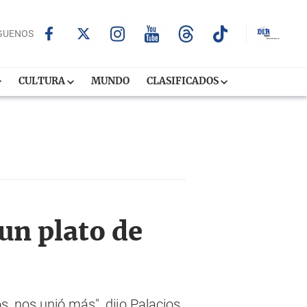
GUENOS
CULTURA
MUNDO
CLASIFICADOS
un plato de
, nos unió más", dijo Palacios