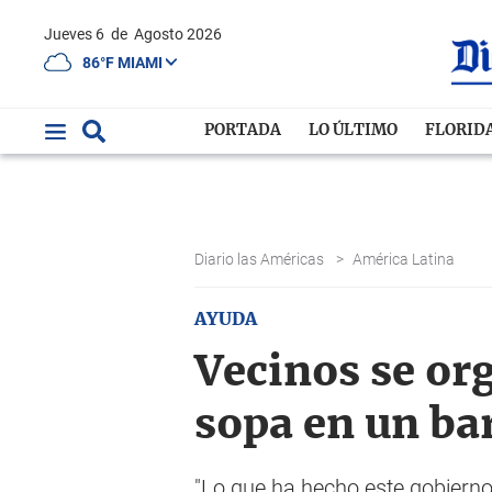
Jueves 6
de
Agosto 2026
86°F MIAMI
PORTADA
LO ÚLTIMO
FLORID
Diario las Américas
>
América Latina
AYUDA
Vecinos se or
sopa en un ba
"Lo que ha hecho este gobierno