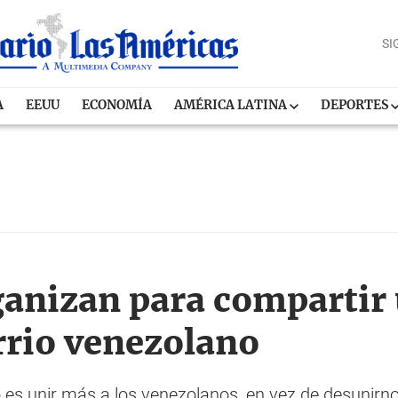
SI
A
EEUU
ECONOMÍA
AMÉRICA LATINA
DEPORTES
ganizan para compartir 
rrio venezolano
 es unir más a los venezolanos, en vez de desunirnos