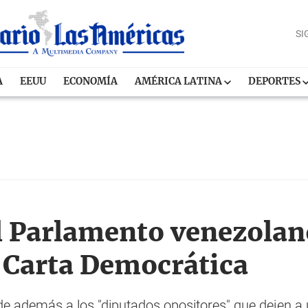
SI
A
EEUU
ECONOMÍA
AMÉRICA LATINA
DEPORTES
l Parlamento venezolan
a Carta Democrática
ide además a los "diputados opositores" que dejen a 