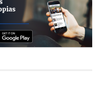
s
opias