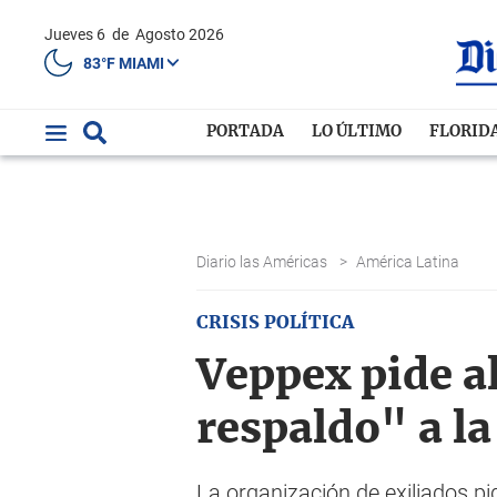
Jueves 6
de
Agosto 2026
83°F MIAMI
PORTADA
LO ÚLTIMO
FLORID
Diario las Américas
>
América Latina
CRISIS POLÍTICA
Veppex pide a
respaldo" a l
La organización de exiliados p