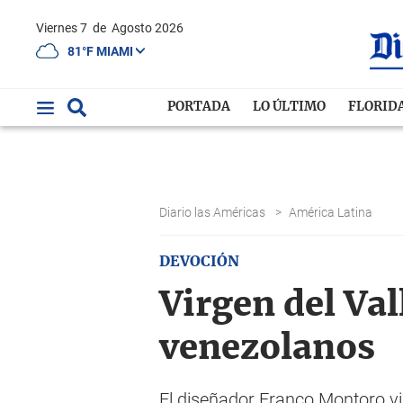
Viernes 7
de
Agosto 2026
81°F MIAMI
PORTADA
LO ÚLTIMO
FLORID
Diario las Américas
>
América Latina
DEVOCIÓN
Virgen del Va
venezolanos
El diseñador Franco Montoro vi