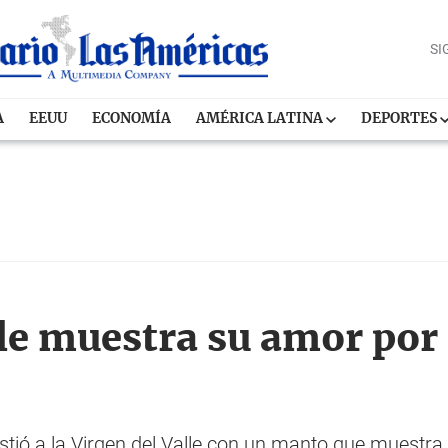
SI
A
EEUU
ECONOMÍA
AMÉRICA LATINA
DEPORTES
lle muestra su amor por
stió a la Virgen del Valle con un manto que muestra