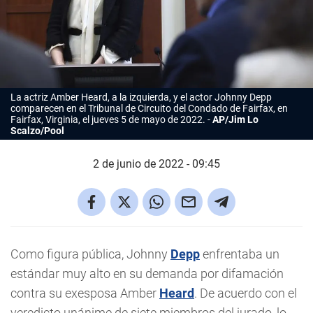
La actriz Amber Heard, a la izquierda, y el actor Johnny Depp
comparecen en el Tribunal de Circuito del Condado de Fairfax, en
Fairfax, Virginia, el jueves 5 de mayo de 2022.
AP/Jim Lo
Scalzo/Pool
2 de junio de 2022 - 09:45
Como figura pública, Johnny
Depp
enfrentaba un
estándar muy alto en su demanda por difamación
contra su exesposa Amber
Heard
. De acuerdo con el
veredicto unánime de siete miembros del jurado, lo