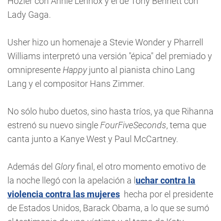
Hozier con Annie Lennox y el de Tony Bennett con
Lady Gaga.
Usher hizo un homenaje a Stevie Wonder y Pharrell
Williams interpretó una versión "épica" del premiado y
omnipresente
Happy
junto al pianista chino Lang
Lang y el compositor Hans Zimmer.
No sólo hubo duetos, sino hasta tríos, ya que Rihanna
estrenó su nuevo single
FourFiveSeconds
, tema que
canta junto a Kanye West y Paul McCartney.
Además del
Glory
final, el otro momento emotivo de
la noche llegó con la apelación a l
uchar contra la
violencia contra las mujeres
hecha por el presidente
de Estados Unidos, Barack Obama, a lo que se sumó