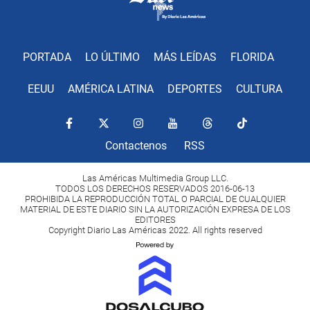
PORTADA
LO ÚLTIMO
MÁS LEÍDAS
FLORIDA
EEUU
AMÉRICA LATINA
DEPORTES
CULTURA
Contactenos
RSS
Las Américas Multimedia Group LLC.
TODOS LOS DERECHOS RESERVADOS 2016-06-13
PROHIBIDA LA REPRODUCCIÓN TOTAL O PARCIAL DE CUALQUIER
MATERIAL DE ESTE DIARIO SIN LA AUTORIZACIÓN EXPRESA DE LOS
EDITORES
Copyright Diario Las Américas 2022. All rights reserved