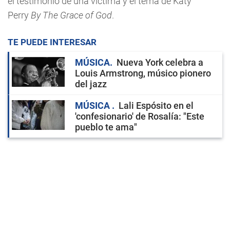
el testimonio de una víctima y el tema de Katy
Perry
By The Grace of God
.
TE PUEDE INTERESAR
MÚSICA
Nueva York celebra a
Louis Armstrong, músico pionero
del jazz
MÚSICA
Lali Espósito en el
'confesionario' de Rosalía: "Este
pueblo te ama"