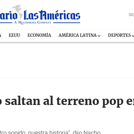
SI
A
EEUU
ECONOMÍA
AMÉRICA LATINA
DEPORTES
 saltan al terreno pop 
ro sonido, nuestra historia", dijo Nacho