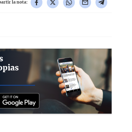
rtir la nota:
s
opias