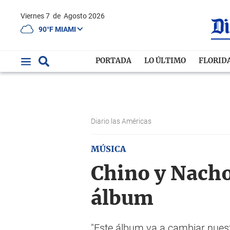
Viernes 7
de
Agosto 2026
90°F MIAMI
PORTADA
LO ÚLTIMO
FLORID
Diario las Américas
MÚSICA
Chino y Nacho
álbum
"Este álbum va a cambiar nuest