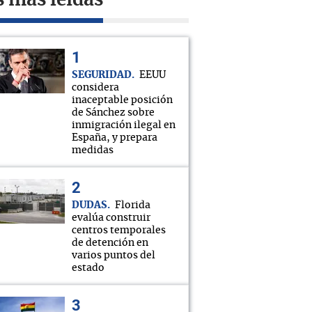
s más leídas
SEGURIDAD
EEUU
considera
inaceptable posición
de Sánchez sobre
inmigración ilegal en
España, y prepara
medidas
DUDAS
Florida
evalúa construir
centros temporales
de detención en
varios puntos del
estado