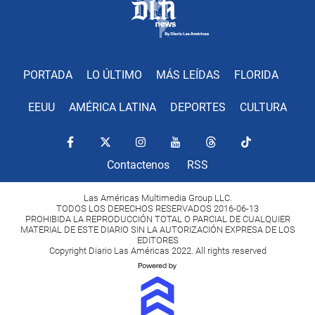
PORTADA
LO ÚLTIMO
MÁS LEÍDAS
FLORIDA
EEUU
AMÉRICA LATINA
DEPORTES
CULTURA
Contactenos
RSS
Las Américas Multimedia Group LLC.
TODOS LOS DERECHOS RESERVADOS 2016-06-13
PROHIBIDA LA REPRODUCCIÓN TOTAL O PARCIAL DE CUALQUIER
MATERIAL DE ESTE DIARIO SIN LA AUTORIZACIÓN EXPRESA DE LOS
EDITORES
Copyright Diario Las Américas 2022. All rights reserved