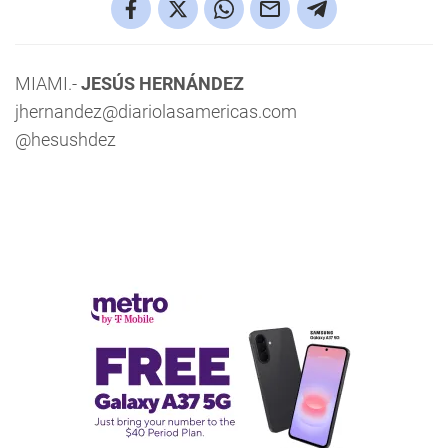
MIAMI.-
JESÚS HERNÁNDEZ
jhernandez@diariolasamericas.com
@hesushdez