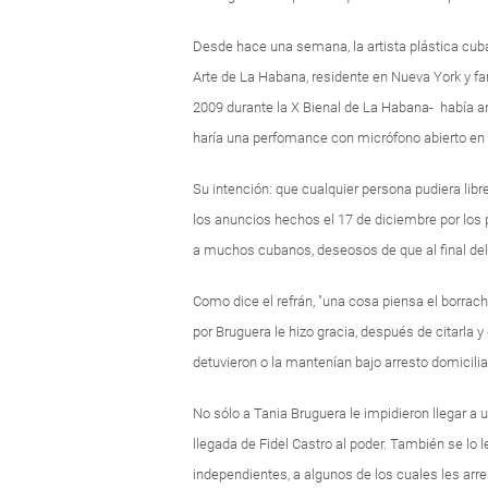
Desde hace una semana, la artista plástica cuba
Arte de La Habana, residente en Nueva York y f
2009 durante la X Bienal de La Habana- había an
haría una perfomance con micrófono abierto en l
Su intención: que cualquier persona pudiera libre
los anuncios hechos el 17 de diciembre por los 
a muchos cubanos, deseosos de que al final del 
Como dice el refrán, "una cosa piensa el borrach
por Bruguera le hizo gracia, después de citarla y 
detuvieron o la mantenían bajo arresto domicilia
No sólo a Tania Bruguera le impidieron llegar a 
llegada de Fidel Castro al poder. También se lo 
independientes, a algunos de los cuales les arr