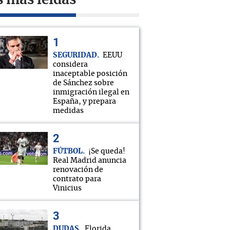
s más leídas
SEGURIDAD
EEUU
considera
inaceptable posición
de Sánchez sobre
inmigración ilegal en
España, y prepara
medidas
FÚTBOL
¡Se queda!
Real Madrid anuncia
renovación de
contrato para
Vinicius
DUDAS
Florida