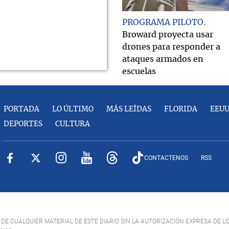
PROGRAMA PILOTO
Broward proyecta usar
drones para responder a
ataques armados en
escuelas
PORTADA
LO ÚLTIMO
MÁS LEÍDAS
FLORIDA
EEU
DEPORTES
CULTURA
CONTACTENOS
RSS
DE CUALQUIER MATERIAL DE ESTE DIARIO SIN LA AUTORIZACIÓN EXPRESA DE L