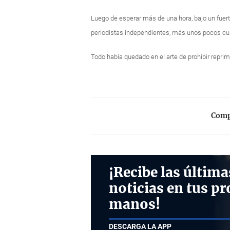
Luego de esperar más de una hora, bajo un fuert
periodistas independientes, más unos pocos curi
Todo había quedado en el arte de prohibir reprim
Compa
¡Recibe las última
noticias en tus pr
manos!
DESCARGA LA APP