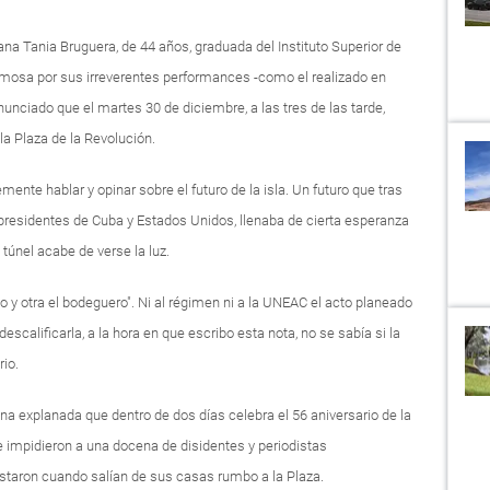
na Tania Bruguera, de 44 años, graduada del Instituto Superior de
amosa por sus irreverentes performances -como el realizado en
unciado que el martes 30 de diciembre, a las tres de las tarde,
a Plaza de la Revolución.
mente hablar y opinar sobre el futuro de la isla. Un futuro que tras
presidentes de Cuba y Estados Unidos, llenaba de cierta esperanza
túnel acabe de verse la luz.
o y otra el bodeguero". Ni al régimen ni a la UNEAC el acto planeado
descalificarla, a la hora en que escribo esta nota, no se sabía si la
rio.
una explanada que dentro de dos días celebra el 56 aniversario de la
le impidieron a una docena de disidentes y periodistas
estaron cuando salían de sus casas rumbo a la Plaza.