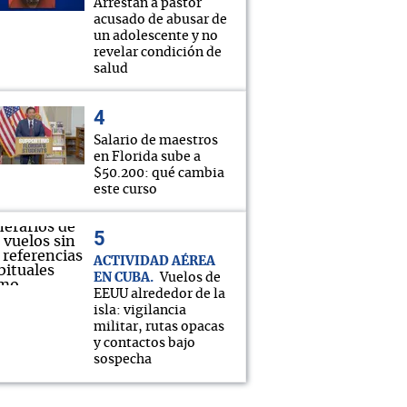
Arrestan a pastor
acusado de abusar de
un adolescente y no
revelar condición de
salud
Salario de maestros
en Florida sube a
$50.200: qué cambia
este curso
ACTIVIDAD AÉREA
EN CUBA
Vuelos de
EEUU alrededor de la
isla: vigilancia
militar, rutas opacas
y contactos bajo
sospecha