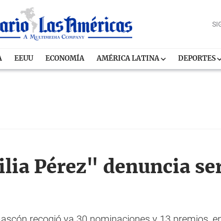
SI
A
EEUU
ECONOMÍA
AMÉRICA LATINA
DEPORTES
ilia Pérez" denuncia se
Gascón recogió ya 30 nominaciones y 13 premios, ent