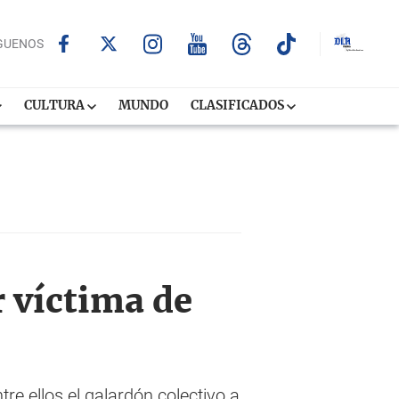
GUENOS
CULTURA
MUNDO
CLASIFICADOS
r víctima de
re ellos el galardón colectivo a