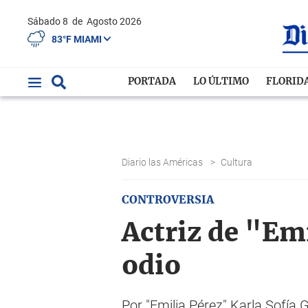
Sábado 8
de
Agosto 2026
83°F MIAMI
PORTADA
LO ÚLTIMO
FLORID
Diario las Américas
>
Cultura
CONTROVERSIA
Actriz de "Em
odio
Por "Emilia Pérez" Karla Sofía 