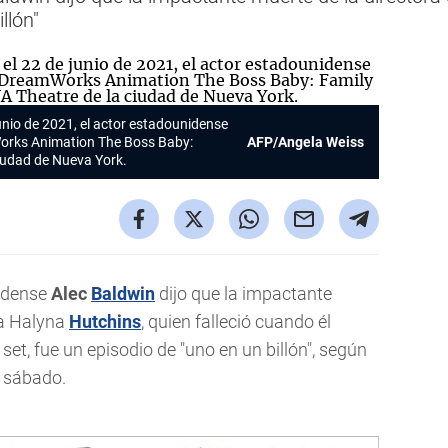
llón"
unio de 2021, el actor estadounidense
Works Animation
The Boss Baby:
AFP/Angela Weiss
ciudad de Nueva York.
idense
Alec
Baldwin
dijo que la impactante
ía Halyna
Hutchins
, quien falleció cuando él
l set, fue un episodio de "uno en un billón", según
 sábado.