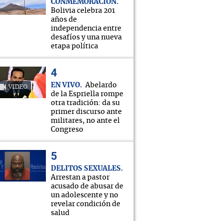
CONMEMORACIÓN
Bolivia celebra 201
años de
independencia entre
desafíos y una nueva
etapa política
EN VIVO
Abelardo
VIDEO
de la Espriella rompe
otra tradición: da su
primer discurso ante
militares, no ante el
Congreso
DELITOS SEXUALES
Arrestan a pastor
acusado de abusar de
un adolescente y no
revelar condición de
salud