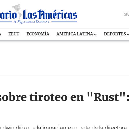
SI
A
EEUU
ECONOMÍA
AMÉRICA LATINA
DEPORTES
sobre tiroteo en "Rust"
ldwin dijo que la impactante muerte de la directora