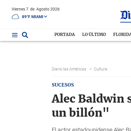
Viernes 7
de
Agosto 2026
89°F MIAMI
PORTADA
LO ÚLTIMO
FLORID
Diario las Américas
>
Cultura
SUCESOS
Alec Baldwin 
un billón"
El actor estadounidense Alec Ba