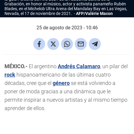
Grabación, en honor al músico, actor y activista panameño Rubén
Blades, en el Michelob Ultra Arena del Mandalay Bay en Las Vegas,
Nevada, el 17 de noviembre de 2021.
AFP/Valérie Macon
25 de agosto de 2023 - 10:46
MÉXICO.-
El argentino
Andrés Calamaro
, un pilar del
rock
hispanoamericano de las últimas cuatro
décadas, cree que el
género
se está volviendo a
poner de moda gracias a una dinámica que le
permite inspirar a nuevos artistas y al mismo tiempo
aprender de ellos.