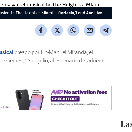
musical
In The Heights
a Miami.
Cortesía/Loud And Live
usical
creado por Lin-Manuel Miranda, el
te viernes, 23 de julio, al escenario del Adrienne
La