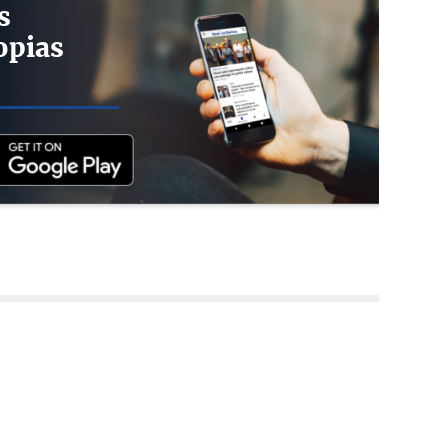
s
opias