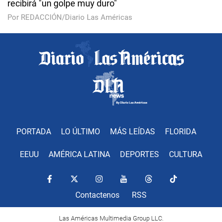
recibirá "un golpe muy duro"
Por REDACCIÓN/Diario Las Américas
PORTADA
LO ÚLTIMO
MÁS LEÍDAS
FLORIDA
EEUU
AMÉRICA LATINA
DEPORTES
CULTURA
Contactenos
RSS
Las Américas Multimedia Group LLC.