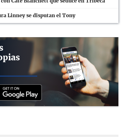
e con Cate Blanchett que seduce en Tribeca
aura Linney se disputan el Tony
s
opias