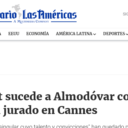
SI
A
EEUU
ECONOMÍA
AMÉRICA LATINA
DEPORTES
t sucede a Almodóvar 
l jurado en Cannes
singular cuyo talento y convicciones" han quedado p