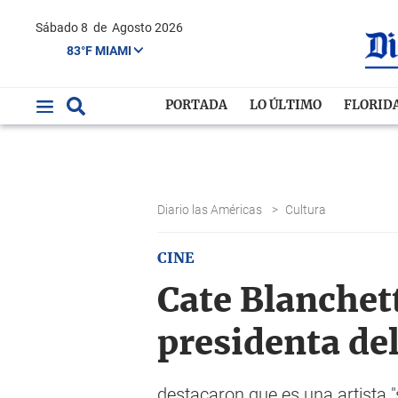
Sábado 8
de
Agosto 2026
83°F MIAMI
PORTADA
LO ÚLTIMO
FLORID
Diario las Américas
>
Cultura
CINE
Cate Blanchet
presidenta de
destacaron que es una artista "