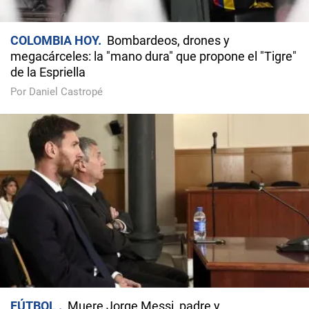
COLOMBIA HOY
Bombardeos, drones y
megacárceles: la "mano dura" que propone el "Tigre"
de la Espriella
Por Daniel Castropé
FÚTBOL
Muere Jorge Messi, padre y