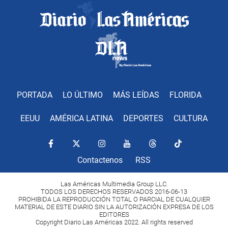
PORTADA
LO ÚLTIMO
MÁS LEÍDAS
FLORIDA
EEUU
AMÉRICA LATINA
DEPORTES
CULTURA
Contactenos
RSS
Las Américas Multimedia Group LLC.
TODOS LOS DERECHOS RESERVADOS 2016-06-13
PROHIBIDA LA REPRODUCCIÓN TOTAL O PARCIAL DE CUALQUIER
MATERIAL DE ESTE DIARIO SIN LA AUTORIZACIÓN EXPRESA DE LOS
EDITORES
Copyright Diario Las Américas 2022. All rights reserved