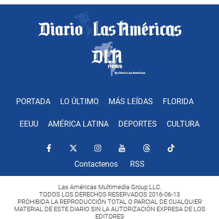
PORTADA
LO ÚLTIMO
MÁS LEÍDAS
FLORIDA
EEUU
AMÉRICA LATINA
DEPORTES
CULTURA
Contactenos
RSS
Las Américas Multimedia Group LLC.
TODOS LOS DERECHOS RESERVADOS 2016-06-13
PROHIBIDA LA REPRODUCCIÓN TOTAL O PARCIAL DE CUALQUIER
MATERIAL DE ESTE DIARIO SIN LA AUTORIZACIÓN EXPRESA DE LOS
EDITORES