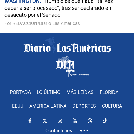
WASHINGTON
Trump dice que Fauci "tal vez
debería ser procesado", tras ser declarado en
desacato por el Senado
Por REDACCIÓN/Diario Las Américas
PORTADA
LO ÚLTIMO
MÁS LEÍDAS
FLORIDA
EEUU
AMÉRICA LATINA
DEPORTES
CULTURA
Contactenos
RSS