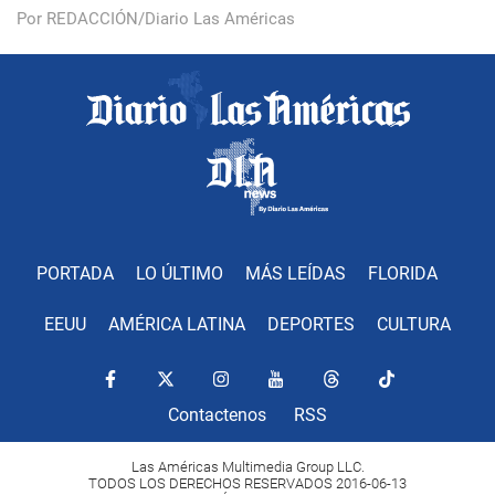
Por REDACCIÓN/Diario Las Américas
PORTADA
LO ÚLTIMO
MÁS LEÍDAS
FLORIDA
EEUU
AMÉRICA LATINA
DEPORTES
CULTURA
Contactenos
RSS
Las Américas Multimedia Group LLC.
TODOS LOS DERECHOS RESERVADOS 2016-06-13