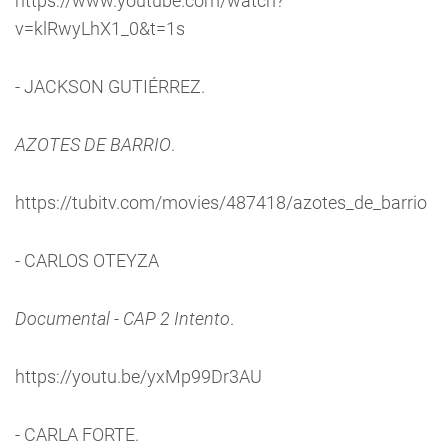
https://www.youtube.com/watch?
v=klRwyLhX1_0&t=1s
- JACKSON GUTIÉRREZ.
AZOTES DE BARRIO
.
https://tubitv.com/movies/487418/azotes_de_barrio
- CARLOS OTEYZA
Documental - CAP 2 Intento
.
https://youtu.be/yxMp99Dr3AU
- CARLA FORTE.