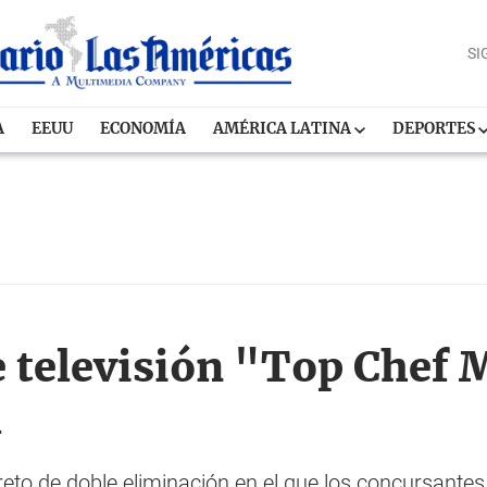
SI
A
EEUU
ECONOMÍA
AMÉRICA LATINA
DEPORTES
e televisión "Top Chef 
l
to de doble eliminación en el que los concursantes