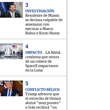
INVESTIGACIÓN
Residente de Miami
se declara culpable de
amenazar con
ejecutar a Marco
Rubio y Kristi Noem
IMPACTO
LA NASA
confirma que restos
de un cohete de
SpaceX impactaron
en la Luna
CONFLICTO BÉLICO
Trump advierte que
el estrecho de Ormuz
abrirá "muy pronto"
o Irán recibirá "un