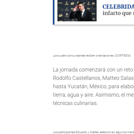
CELEBRID
infarto que 
Los cuatro concursantes reciben orientaciones. (CORTESÍA)
La jornada comenzará con un reto 
Rodolfo Castellanos, Matteo Salas,
hasta Yucatán, México, para elabor
tierra, agua y aire. Asimismo, el 
técnicas culinarias.
Los participantes Eduardo y Matteo seleccionan algunos maris