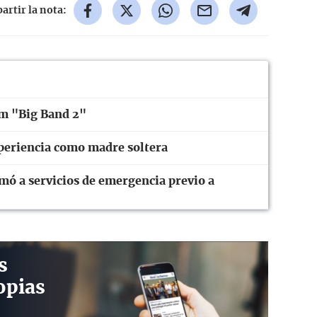
rtir la nota:
um "Big Band 2"
periencia como madre soltera
mó a servicios de emergencia previo a
s
opias