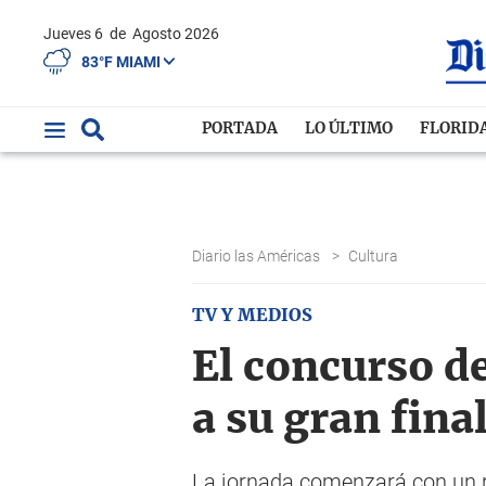
Jueves 6
de
Agosto 2026
83°F MIAMI
PORTADA
LO ÚLTIMO
FLORID
Diario las Américas
>
Cultura
TV Y MEDIOS
El concurso d
a su gran fina
La jornada comenzará con un re