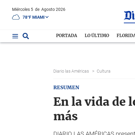
Miércoles 5
de
Agosto 2026
78°F MIAMI
PORTADA
LO ÚLTIMO
FLORID
Diario las Américas
>
Cultura
RESUMEN
En la vida de 
más
DIARIO LAS AMÉRICAS presenta 