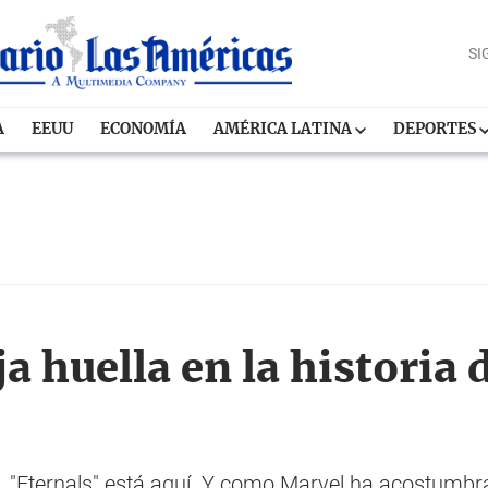
SI
A
EEUU
ECONOMÍA
AMÉRICA LATINA
DEPORTES
a huella en la historia 
, "Eternals" está aquí. Y como Marvel ha acostumbra