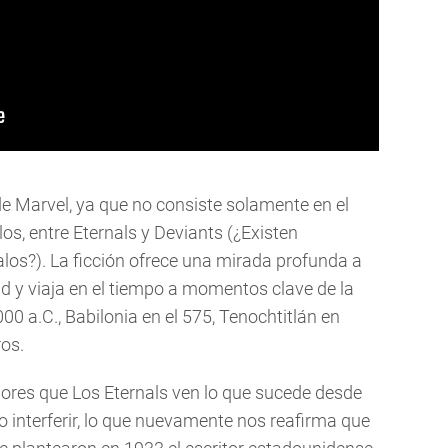
de Marvel, ya que no consiste solamente en el
s, entre Eternals y Deviants (¿Existen
os?). La ficción ofrece una mirada profunda a
d y viaja en el tiempo a momentos clave de la
0 a.C., Babilonia en el 575, Tenochtitlán en
ros.
adores que Los Eternals ven lo que sucede desde
o interferir, lo que nuevamente nos reafirma que