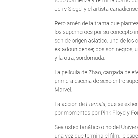
todo comienza y termina con lo qu
Jerry Siegel y el artista canadiens
Pero amén de la trama que plantea,
los superhéroes por su concepto in
son de origen asiático, una de los 
estadounidense; dos son negros, uno
y la otra, sordomuda.
La película de Zhao, cargada de e
primera escena de sexo entre super
Marvel.
La acción de
Eternals
, que se exti
por momentos por Pink Floyd y For
Sea usted fanático o no del Unive
una vez que termina el film, le es