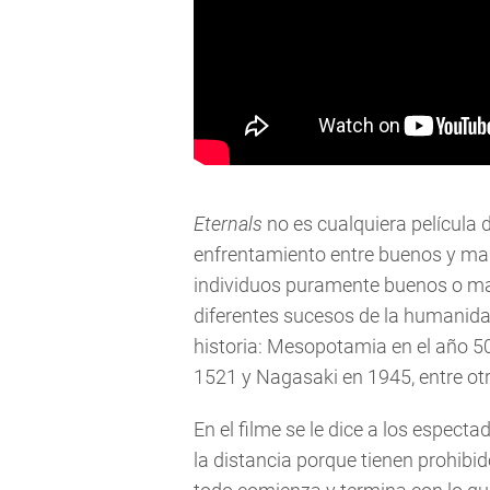
Eternals
no es cualquiera película 
enfrentamiento entre buenos y malo
individuos puramente buenos o mal
diferentes sucesos de la humanida
historia: Mesopotamia en el año 500
1521 y Nagasaki en 1945, entre ot
En el filme se le dice a los espect
la distancia porque tienen prohibid