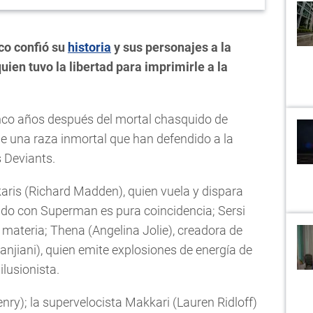
co confió su
historia
y sus personajes a la
ien tuvo la libertad para imprimirle a la
co años después del mortal chasquido de
e una raza inmortal que han defendido a la
s Deviants.
karis (Richard Madden), quien vuela y dispara
cido con Superman es pura coincidencia; Sersi
ateria; Thena (Angelina Jolie), creadora de
njiani), quien emite explosiones de energía de
lusionista.
nry); la supervelocista Makkari (Lauren Ridloff)