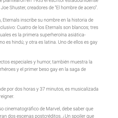
e plantearon en 1933 el escritor estadounidense
e Joe Shuster, creadores de “El hombre de acero”.
 Eternals inscribe su nombre en la historia de
clusivo: Cuatro de los Eternals son blancos; tres
cuales es la primera superheroína asiática-
 es hindú; y otra es latina. Uno de ellos es gay
fectos especiales y humor, también muestra la
héroes y el primer beso gay en la saga de
ende por dos horas y 37 minutos, es musicalizada
eigner.
rso cinematográfico de Marvel, debe saber que
peran dos escenas postcréditos. ¿Un spoiler que