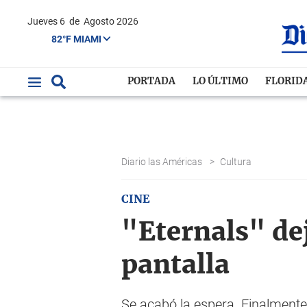
Jueves 6
de
Agosto 2026
82°F MIAMI
PORTADA
LO ÚLTIMO
FLORID
Diario las Américas
>
Cultura
CINE
"Eternals" dej
pantalla
Se acabó la espera. Finalmente