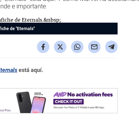
ande e importante
iche de "Eternals"
ternals
está aquí.