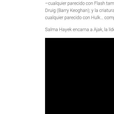
–cualquier parecido con Flash tamb
Druig (Barry Keoghan); y la criatu
cualquier parecido con Hulk… comp
Salma Hayek encarna a Ajak, la líde