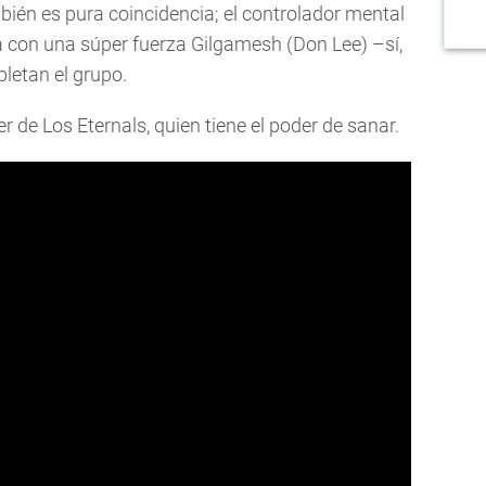
ién es pura coincidencia; el controlador mental
ra con una súper fuerza Gilgamesh (Don Lee) –sí,
letan el grupo.
r de Los Eternals, quien tiene el poder de sanar.