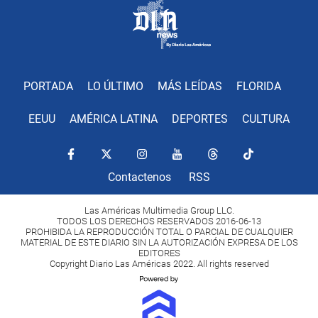
PORTADA
LO ÚLTIMO
MÁS LEÍDAS
FLORIDA
EEUU
AMÉRICA LATINA
DEPORTES
CULTURA
Contactenos
RSS
Las Américas Multimedia Group LLC.
TODOS LOS DERECHOS RESERVADOS 2016-06-13
PROHIBIDA LA REPRODUCCIÓN TOTAL O PARCIAL DE CUALQUIER
MATERIAL DE ESTE DIARIO SIN LA AUTORIZACIÓN EXPRESA DE LOS
EDITORES
Copyright Diario Las Américas 2022. All rights reserved