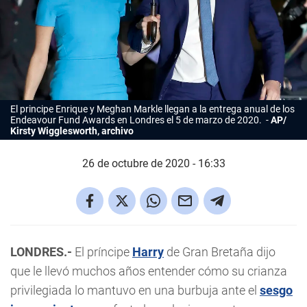
El principe Enrique y
Meghan Markle
llegan a la entrega anual de los
Endeavour Fund Awards en Londres el 5 de marzo de 2020.
AP/
Kirsty Wigglesworth, archivo
26 de octubre de 2020 - 16:33
LONDRES.-
El príncipe
Harry
de Gran Bretaña dijo
que le llevó muchos años entender cómo su crianza
privilegiada lo mantuvo en una burbuja ante el
sesgo