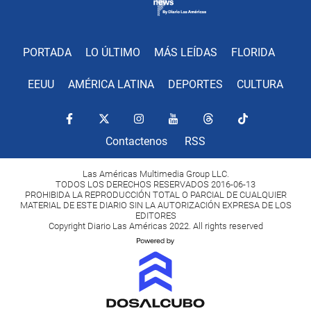
PORTADA
LO ÚLTIMO
MÁS LEÍDAS
FLORIDA
EEUU
AMÉRICA LATINA
DEPORTES
CULTURA
Contactenos
RSS
Las Américas Multimedia Group LLC.
TODOS LOS DERECHOS RESERVADOS 2016-06-13
PROHIBIDA LA REPRODUCCIÓN TOTAL O PARCIAL DE CUALQUIER
MATERIAL DE ESTE DIARIO SIN LA AUTORIZACIÓN EXPRESA DE LOS
EDITORES
Copyright Diario Las Américas 2022. All rights reserved