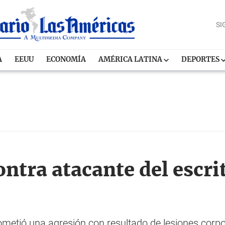
SI
A
EEUU
ECONOMÍA
AMÉRICA LATINA
DEPORTES
contra atacante del escr
cometió una agresión con resultado de lesiones corp