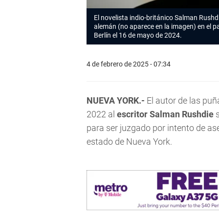
El novelista indio-británico
Salman Rushd
alemán (no aparece en la imagen) en el pa
Berlín el 16 de mayo de 2024.
4 de febrero de 2025 - 07:34
NUEVA YORK.-
El autor de las puñ
2022 al
escritor
Salman Rushdie
s
para ser juzgado por intento de as
estado de Nueva York.