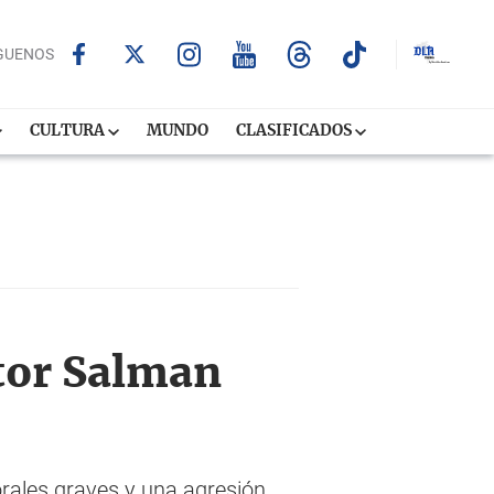
GUENOS
CULTURA
MUNDO
CLASIFICADOS
itor Salman
orales graves y una agresión