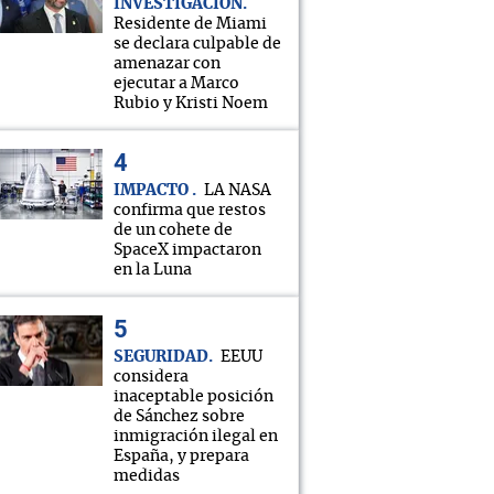
INVESTIGACIÓN
Residente de Miami
se declara culpable de
amenazar con
ejecutar a Marco
Rubio y Kristi Noem
IMPACTO
LA NASA
confirma que restos
de un cohete de
SpaceX impactaron
en la Luna
SEGURIDAD
EEUU
considera
inaceptable posición
de Sánchez sobre
inmigración ilegal en
España, y prepara
medidas