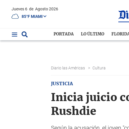
Jueves 6
de
Agosto 2026
85°F MIAMI
PORTADA
LO ÚLTIMO
FLORID
Diario las Américas
>
Cultura
JUSTICIA
Inicia juicio 
Rushdie
Según la acusación, el joven "