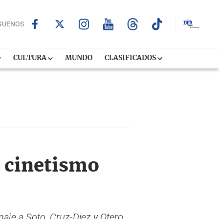
GUENOS
CULTURA
MUNDO
CLASIFICADOS
l cinetismo
aje a Soto, Cruz-Diez y Otero
,