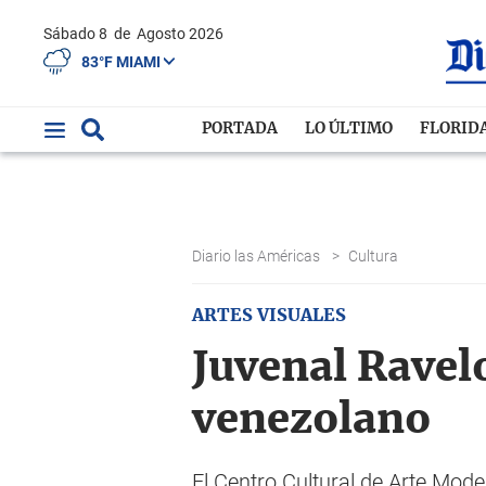
Sábado 8
de
Agosto 2026
83°F MIAMI
PORTADA
LO ÚLTIMO
FLORID
Diario las Américas
>
Cultura
ARTES VISUALES
Juvenal Ravelo
venezolano
El Centro Cultural de Arte Mod