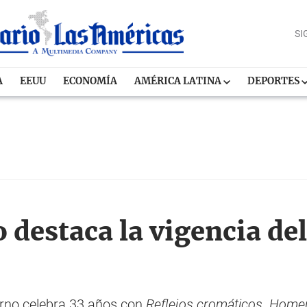
SI
A
EEUU
ECONOMÍA
AMÉRICA LATINA
DEPORTES
 destaca la vigencia de
erno celebra 33 años con
Reflejos cromáticos. Homen