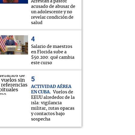
Arrestan a pastor
acusado de abusar de
un adolescente y no
revelar condición de
salud
Salario de maestros
en Florida sube a
$50.200: qué cambia
este curso
ACTIVIDAD AÉREA
EN CUBA
Vuelos de
EEUU alrededor de la
isla: vigilancia
militar, rutas opacas
y contactos bajo
sospecha