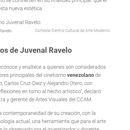
o se convierten en su finalidad principal: que el
esta nueva estética.
Cortesía/Centro Cultural de Arte Moderno
Ravelo.
ros de Juvenal Ravelo
reconoce y enaltece a quienes son considerados
res principales del cinetismo
venezolano
de
, Carlos Cruz-Diez y Alejandro Otero, con
flexiones en torno al hecho artístico", declaró
tra y gerente de Artes Visuales del CCAM.
 la contemporaneidad de su creación, con la
nología actual, una herramienta que para el arte
 a lo observado por el investigador y docente